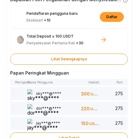
Pendaftaran pengguna baru
Daftar
Eksklusif
+10
Total Deposit ≥ 100 USDT
Penyelesaian Pertama Kali
+30
Lihat Selengkapnya
Papan Peringkat Mingguan
Peringkat
Nama Pengguna
Hadiah
Poin
275
sky***@****
300
USDT
275
dor***@****
220
USDT
275
jay***@****
150
USDT
Lihat Detail