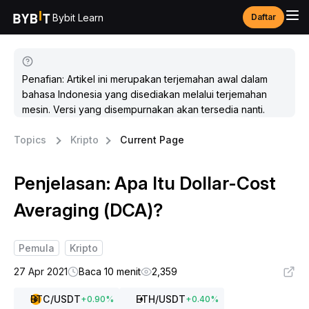
Bybit Learn
Daftar
Penafian: Artikel ini merupakan terjemahan awal dalam
bahasa Indonesia yang disediakan melalui terjemahan
mesin. Versi yang disempurnakan akan tersedia nanti.
Topics
Kripto
Current Page
Penjelasan: Apa Itu Dollar-Cost
Averaging (DCA)?
Pemula
Kripto
27 Apr 2021
Baca 10 menit
2,359
BTC
/USDT
ETH
/USDT
+
0.90
%
+
0.40
%