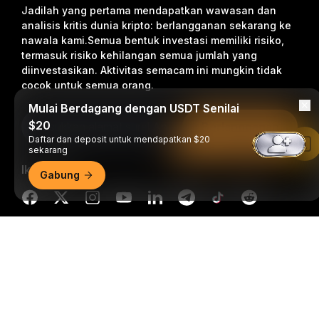
Jadilah yang pertama mendapatkan wawasan dan
analisis kritis dunia kripto: berlangganan sekarang ke
nawala kami.
Semua bentuk investasi memiliki risiko,
termasuk risiko kehilangan semua jumlah yang
diinvestasikan. Aktivitas semacam ini mungkin tidak
cocok untuk semua orang.
Mulai Berdagang dengan USDT Senilai
$20
Berlangganan
Daftar dan deposit untuk mendapatkan $20
Baca di Aplikasi Bybit
sekarang
Ikuti Kami
Gabung
Ringkasan Mendetail
© 2018-2026 Bybit.com. Semua hak cipta dilindungi undang-
undang.