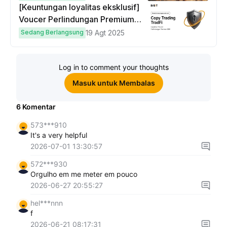
[Keuntungan loyalitas eksklusif]
Voucer Perlindungan Premium
hingga $50
Sedang Berlangsung
19 Agt 2025
Log in to comment your thoughts
Masuk untuk Membalas
6
Komentar
573***910
It's a very helpful
2026-07-01 13:30:57
572***930
Orgulho em me meter em pouco
2026-06-27 20:55:27
hel***nnn
f
2026-06-21 08:17:31