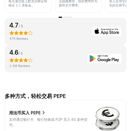
每月通过链上默克尔树证明
无隐藏费用，报价费率即为
加入全球交易
验证 1:1 准备金。
最终支付费率。
先的交易平台
4.7
/ 5
47K Reviews
4.6
/ 5
1.4M Reviews
多种方式，轻松交易 PEPE
用法币买入 PEPE
支持通过银行卡、银行转账或 P2P 买入 60 多种货
币。