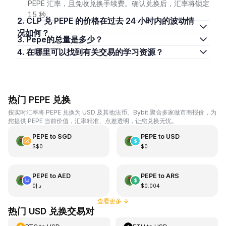
PEPE 汇率，且免收兑换手续费。确认兑换后，汇率将锁定
15 秒。
2. CLP 兑 PEPE 的价格在过去 24 小时内的波动情
况如何？
3. Pepe的总量是多少？
4. 在哪里可以找到有关交易的学习资源？
热门 PEPE 兑换
按实时汇率将 PEPE 兑换为 USD 及其他法币。Bybit 聚合多家做市商报价，为
您提供 PEPE 当前价值，汇率精准、点差透明，让您兑换无忧。
PEPE
to
SGD
PEPE
to
USD
S$0
$0
PEPE
to
AED
PEPE
to
ARS
د.إ0
$0.004
查看更多
↓
热门 USD 兑换交易对