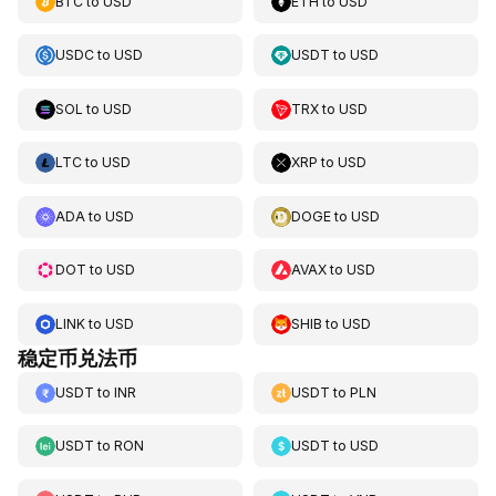
BTC
to
USD
ETH
to
USD
USDC
to
USD
USDT
to
USD
SOL
to
USD
TRX
to
USD
LTC
to
USD
XRP
to
USD
ADA
to
USD
DOGE
to
USD
DOT
to
USD
AVAX
to
USD
LINK
to
USD
SHIB
to
USD
稳定币兑法币
USDT
to
INR
USDT
to
PLN
USDT
to
RON
USDT
to
USD