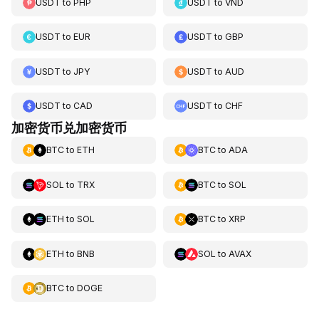
USDT
to
PHP
USDT
to
VND
USDT
to
EUR
USDT
to
GBP
USDT
to
JPY
USDT
to
AUD
USDT
to
CAD
USDT
to
CHF
加密货币兑加密货币
BTC
to
ETH
BTC
to
ADA
SOL
to
TRX
BTC
to
SOL
ETH
to
SOL
BTC
to
XRP
ETH
to
BNB
SOL
to
AVAX
BTC
to
DOGE