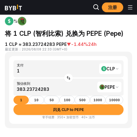
注册
首页
CLP to PEPE
将 1 CLP (智利比索) 兑换为 PEPE (Pepe)
1 CLP ≈ 383.23724283 PEPE
▼
-1.44%
24h
最近更新
：
2026/08/08 22:33
(
GMT+0
)
支付
CLP
预估收到
PEPE
1
10
50
100
500
1000
10000
闪兑 CLP to PEPE
零手续费 · 350+ 加密货币 · 40+ 法币