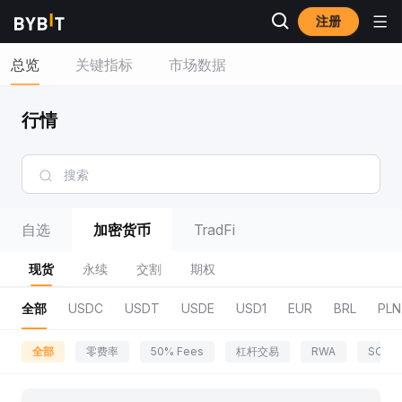
注册
总览
关键指标
市场数据
行情
自选
加密货币
TradFi
现货
永续
交割
期权
全部
USDC
USDT
USDE
USD1
EUR
BRL
PLN
全部
零费率
50% Fees
杠杆交易
RWA
SOL 