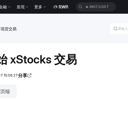
金融
发现
更多
🔥
MNT/USDT
现货交易
 xStocks 交易
分享
 15:06:27
网页端