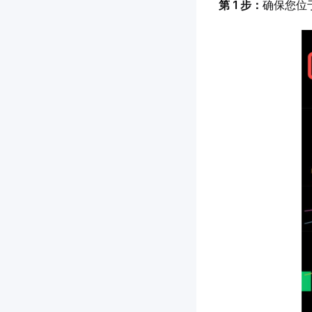
第 1 步：
确保您位