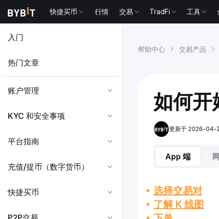
快捷买币
行情
交易
TradFi
工具
入门
帮助中心
交易产品
热门文章
账户管理
如何开始
KYC 和安全事项
更新于 2026-04-27
平台指南
App 端
充值/提币（数字货币）
选择交易对
快捷买币
了解 K 线图
下单
P2P交易