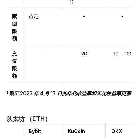
台
赎
待定
-
-
回
限
额
充
-
20
10，000
值
限
额
*截至 2023 年 4 月 17 日的年化收益率和年化收益率更新
以太坊 （ETH）
Bybit
KuCoin
OKX