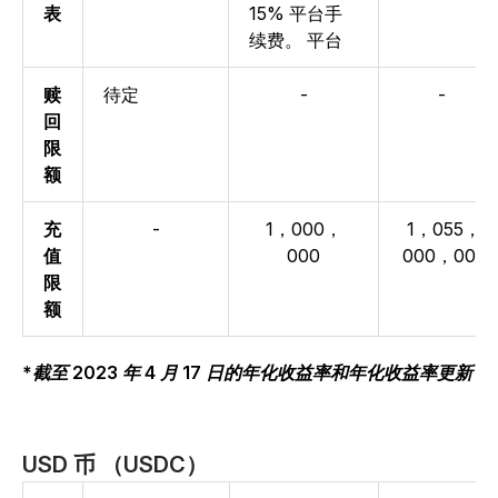
表
15% 平台手
续费。
平台
赎
待定
-
-
回
限
额
充
-
1，000，
1，055，
值
000
000，000
限
额
*截至 2023 年 4 月 17 日的年化收益率和年化收益率更新
USD 币 （USDC）