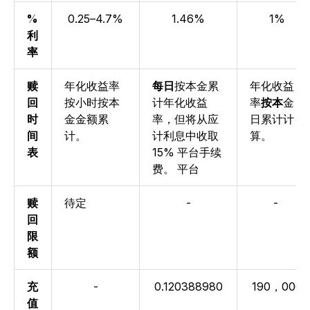
%
0.25–4.7%
1.46%
1%
利
率
赎
年
化收益率
每日
按本金累
年化收益
回
按小时按本
计年
化收益
率
按本
金
时
金金额累
率
，但将从应
日累计计
间
计。
计利息中收取
算。
表
15% 平台手续
费。
平台
赎
待定
-
-
回
限
额
充
-
0.120388980
190，000
值