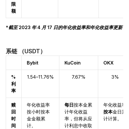
限
额
*截至 2023 年 4 月 17 日的年化收益率和年化收益率更新
系链 （USDT）
Bybit
KuCoin
OKX
%
1.54–11.76%
7.67%
3%
利
率
赎
年
化收益率
每日
按本金累
年化收益率
回
按小时按本
计年
化收益
按本
金日累
时
金金额累
率
，但将从应
计计算。
间
计。
计利息中收取