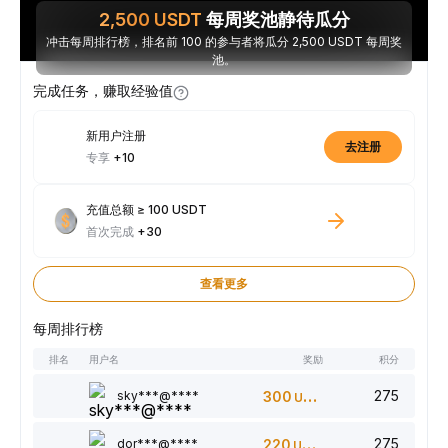
2,500
USDT
每周奖池静待瓜分
冲击每周排行榜，排名前 100 的参与者将瓜分 2,500 USDT 每周奖
池。
完成任务，赚取经验值
新用户注册
去注册
专享
+10
充值总额 ≥ 100 USDT
首次完成
+30
查看更多
每周排行榜
排名
用户名
奖励
积分
275
sky***@****
300
USDT
275
dor***@****
220
USDT