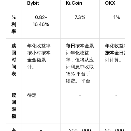
Bybit
KuCoin
OKX
%
0.82–
7.3%
1%
利
16.46%
率
赎
年
化收益率
每日
按本金累
年化收益率
回
按小时按本
计年
化收益
按本
金日累
时
金金额累
率
，但将从应
计计算。
间
计。
计利息中收取
表
15% 平台手
续费。
平台
赎
待定
-
-
回
限
额
充
-
200，000
50，000，