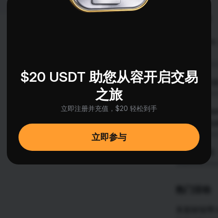
在社媒
相關文章
每完
xStocks 
达成至
方式
每完
2026年8月6
$20 USDT 助您从容开启交易
2026年最
完成
之旅
2026年8月6
首次
立即注册并充值，$20 轻松到手
如何在 Bybi
永续合约指
申购至
2026年8月6
首次
立即参与
财报季交易
合约交
2026年8月5
每完
热门活动
期权交
美股财报季
每完