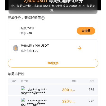
2,500
USDT
每周奖池静待瓜分
冲击每周排行榜，排名前 100 的参与者将瓜分 2,500 USDT 每周奖
池。
完成任务，赚取经验值
新用户注册
去注册
专享
+10
充值总额 ≥ 100 USDT
首次完成
+30
查看更多
每周排行榜
排名
用户名
奖励
积分
275
sky***@****
300
USDT
275
dor***@****
220
USDT