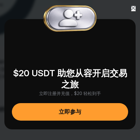
lanche 提供支持的 L1，专为受监管的代币
 和 Solana 等链上的美国股票流动性。由
$20 USDT 助您从容开启交易
其执行 KYC、AML 和可审计性，同时充当中立
之旅
立即注册并充值，$20 轻松到手
货合约的最新价格、图表和数据
！
立即参与