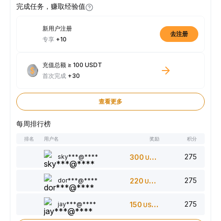
完成任务，赚取经验值
新用户注册
去注册
专享
+10
充值总额 ≥ 100 USDT
首次完成
+30
查看更多
每周排行榜
排名
用户名
奖励
积分
275
sky***@****
300
USDT
275
dor***@****
220
USDT
275
jay***@****
150
USDT