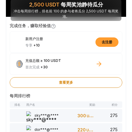
2,500
USDT
每周奖池静待瓜分
冲击每周排行榜，排名前 100 的参与者将瓜分 2,500 USDT 每周奖
池。
完成任务，赚取经验值
新用户注册
去注册
专享
+10
充值总额 ≥ 100 USDT
首次完成
+30
查看更多
每周排行榜
排名
用户名
奖励
积分
275
sky***@****
300
USDT
275
dor***@****
220
USDT