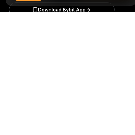
Download Bybit App
详细概要
成为第一个获得加密货币世界重要见解和分析的人：立即申购
我们的时事通讯。
全部形式的投资都存在风险，包括损失所有
投资金额的风险。此类活动可能不适合所有人。
订阅
关注我们
© 2018-2026 Bybit.com. 保留所有权利。