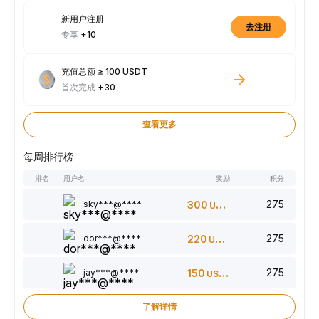
新用户注册
去注册
专享
+10
充值总额 ≥ 100 USDT
首次完成
+30
查看更多
每周排行榜
排名
用户名
奖励
积分
275
sky***@****
300
USDT
275
dor***@****
220
USDT
275
jay***@****
150
USDT
了解详情