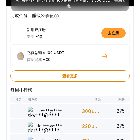
冲击每周排行榜，排名前 100 的参与者将瓜分 2,500 USDT 每周奖
池。
完成任务，赚取经验值
新用户注册
去注册
专享
+10
充值总额 ≥ 100 USDT
首次完成
+30
查看更多
每周排行榜
排名
用户名
奖励
积分
275
sky***@****
300
USDT
275
dor***@****
220
USDT