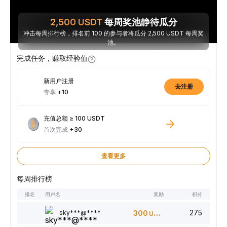
2,500
USDT
每周奖池静待瓜分
冲击每周排行榜，排名前 100 的参与者将瓜分 2,500 USDT 每周奖
池。
完成任务，赚取经验值
新用户注册
去注册
专享
+10
充值总额 ≥ 100 USDT
首次完成
+30
查看更多
每周排行榜
排名
用户名
奖励
积分
275
sky***@****
300
USDT