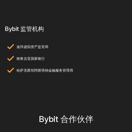
Bybit 正式成立，致力于彻底革新传统金融，成为
Crypto 方舟，为加密货币和 Web3 生态的发展助力
在 10 位元老成员的共同努力下，BTCUSD 反向永续合
约在短短两个月内成功上线
Bybit 监管机构
迪拜虚拟资产监管局
格鲁吉亚国家银行
哈萨克斯坦阿斯塔纳金融服务管理局
Bybit 合作伙伴