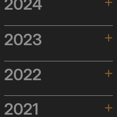
2024
超越边界，创新无限
全球超过 4000 万用户，成为全球第二大加密货币交易
2023
所
推出 Bybit Web3，吸引 1000 万用户加入 Bybit 钱包
在荷兰开设首个欧洲办事处
开启新征程
扩展合作伙伴关系，成为 DMCC 生态系统和咨询合作伙
迪拜总部落成，获得 MVP 许可证
2022
伴
用户数量突破 2,000 万
被 CoinGecko 评为最值得信赖的 3 大加密货币交易所之
一
逆势崛起
市场份额不断扩大，成为第 3 大加密货币交易所
与 Mastercard 达成全球合作伙伴关系，推出 Bybit Card
组建 400 人专项团队，在 39 天内推出统一交易账户
2021
率先推出 BTCUSDC 和 ETHUSDC 期权合约
成为甲骨文红牛车队的首席合作伙伴