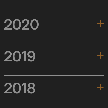
实现完全透明化，通过 Bybit 准备金证明实时公布我们
突破自我
的资产持有情况
日交易量突破 700 亿美元
2020
发展成为综合性加密货币交易所，提供多元化产品及服
务
面向区块链信徒推出 #TheCryptoArk
破局而出
日交易量突破 40 亿美元
2019
市场份额超过 BitMEX
员工人数达到 2,000 名
奠基未来
在 5,000 名早期用户的支持下，5 月实现了盈亏平衡
2018
确立了公司核心价值观：倾听、关注、思进
比特币交易处理量达到全球交易量的 10%
创立之初