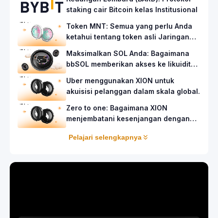
staking cair Bitcoin kelas Institusional
Token MNT: Semua yang perlu Anda
ketahui tentang token asli Jaringan
Mantle
Maksimalkan SOL Anda: Bagaimana
bbSOL memberikan akses ke likuiditas
dan hadiah staking
Uber menggunakan XION untuk
akuisisi pelanggan dalam skala global.
Zero to one: Bagaimana XION
menjembatani kesenjangan dengan
Web2
Pelajari selengkapnya