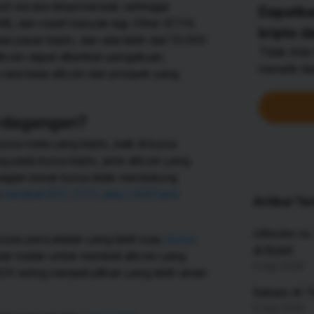
uh secara eksponensial, sehingga
Dapatkan
Bagik
, dan masih banyak lagi. Ether (ETH)
Setia
kripto 
sasi pasar kripto, dan ada lebih dari 10.000
Tidak Ada
altcoin dapat diberikan pengakuan,
Trad
menarik da
cara kerja altcoin dan prospek yang
Setia
erdagangan?
Veri
Penye
bursa mata uang kripto, baik di bursa
 pada bursa kripto, jenis altcoin yang
bagian besar bursa tidak mendukung
Hasi
s
membeli BTC, ETH, atau USDTand
Penye
Artikel Te
Trad
xStocks vs.
roses pencatatan yang lebih luas,
bursa
Setia
di Bybit
n trader untuk membeli altcoin yang
6 Agt 2026
CEX sering menjadi pilihan yang lebih aman
Trad
Saham AI Te
Setia
6 Agt 2026