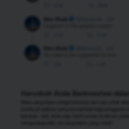
Haruskah Anda Berinvestasi dala
Mata uang kripto sangat berbeda dari siap untuk ado
membuat aplikasi yang bermanfaat bagi pengguna un
berubah. Jadi, tentu saja, berinvestasi di altcoin adal
mengurangi risiko di ruang kripto yang volatil.