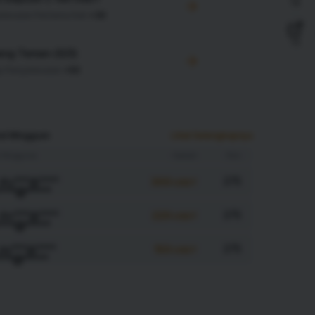
14
lesaian Pertama Kali
+30
13
ng Teman (0/3)
p Penyelesaian
+50
e Spot ≥ 100 USDT
p Penyelesaian
+10
at Mingguan
Lihat Selengkapnya
 Pengguna
Hadiah
Poin
el Dibaca: 0/5
p Penyelesaian
+1
sky***@****
275
300
USDT
dor***@****
275
220
USDT
ahkan komentar (0/5)
p Penyelesaian
+2
jay***@****
275
150
USDT
 5 artikel (0/5)
p Penyelesaian
+1