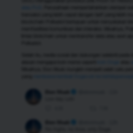
(SOL) menggunakan protokol unik Proof-of-History y
atau PoS
. Perusahaan mempertahankan stempel wakt
transaksi yang lebih cepat dengan tarif yang lebih 
blockchain Polkadot bertujuan untuk menyatukan bl
memfasilitasi komunikasi dan interaksi. Misalnya, Po
lintas blokchain untuk mentransfer data atau aset ap
Polkadot.
Selain itu, media sosial dan dukungan selebriti pada
alasan mengapa koin meme seperti
koin Doge
atau
Misalnya, Elon Musk mungkin menjadi salah satu pemb
yang
membawa kembali Dogecoin ke kehidupanseja