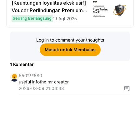
[Keuntungan loyalitas eksklusif]
Voucer Perlindungan Premium
hingga $50
Sedang Berlangsung
19 Agt 2025
Log in to comment your thoughts
Masuk untuk Membalas
1
Komentar
550***680
useful infothx mr creator
2026-03-09 21:04:38