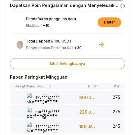
minggunya.
Dapatkan Poin Pengalaman dengan Menyelesaikan Tugas
Pendaftaran pengguna baru
Daftar
Eksklusif
+10
Total Deposit ≥ 100 USDT
Penyelesaian Pertama Kali
+30
Lihat Selengkapnya
Papan Peringkat Mingguan
Peringkat
Nama Pengguna
Hadiah
Poin
275
sky***@****
300
USDT
275
dor***@****
220
USDT
245
san***@****
150
USDT