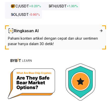
BTC
/USDT
ETH
/USDT
+
0.20
%
+
1.30
%
SOL
/USDT
-0.90
%
Ringkasan AI
Pahami konten artikel dengan cepat dan ukur sentimen
pasar hanya dalam 30 detik!