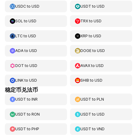
USDC
to
USD
USDT
to
USD
SOL
to
USD
TRX
to
USD
LTC
to
USD
XRP
to
USD
ADA
to
USD
DOGE
to
USD
DOT
to
USD
AVAX
to
USD
LINK
to
USD
SHIB
to
USD
稳定币兑法币
USDT
to
INR
USDT
to
PLN
USDT
to
RON
USDT
to
USD
USDT
to
PHP
USDT
to
VND