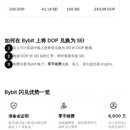
100 DOP
41.14 SEI
100 SEI
243.06 DOP
如何在 Bybit 上将 DOP 兑换为 SEI
在上方计算器中输入您希望兑换为 SEI 的 DOP 数额。
1
根据 DOP 对 SEI 实时汇率，即时查看等值 SEI。
2
免费注册 Bybit 账户，
零手续费
兑换、买入、卖出或交易 crypto。
3
Bybit 闪兑优势一览
准备金证明
零手续费
8,600 万+
每月通过链上默克尔树证明
无隐藏费用，报价费率即为
加入全球交易
验证 1:1 准备金。
最终支付费率。
先的交易平台