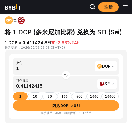
注册
首页
DOP to SEI
将 1 DOP (多米尼加比索) 兑换为 SEI (Sei)
1 DOP ≈ 0.411424 SEI
▼
-2.63%
24h
最近更新
：
2026/08/08 18:09
(
GMT+0
)
支付
DOP
预估收到
SEI
1
10
50
100
500
1000
10000
闪兑 DOP to SEI
零手续费 · 350+ 加密货币 · 40+ 法币