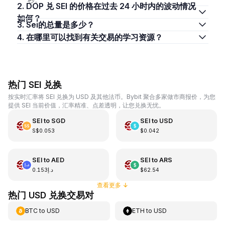
2. DOP 兑 SEI 的价格在过去 24 小时内的波动情况
如何？
3. Sei的总量是多少？
4. 在哪里可以找到有关交易的学习资源？
热门 SEI 兑换
按实时汇率将 SEI 兑换为 USD 及其他法币。Bybit 聚合多家做市商报价，为您
提供 SEI 当前价值，汇率精准、点差透明，让您兑换无忧。
SEI
to
SGD
SEI
to
USD
S$0.053
$0.042
SEI
to
AED
SEI
to
ARS
د.إ0.153
$62.54
查看更多
↓
热门 USD 兑换交易对
BTC
to
USD
ETH
to
USD