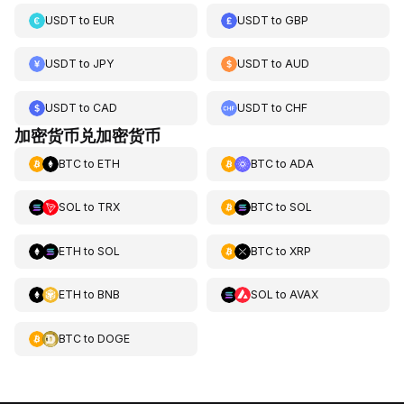
USDT
to
EUR
USDT
to
GBP
USDT
to
JPY
USDT
to
AUD
USDT
to
CAD
USDT
to
CHF
加密货币兑加密货币
BTC
to
ETH
BTC
to
ADA
SOL
to
TRX
BTC
to
SOL
ETH
to
SOL
BTC
to
XRP
ETH
to
BNB
SOL
to
AVAX
BTC
to
DOGE