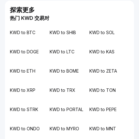
探索更多
热门 KWD 交易对
KWD to BTC
KWD to SHIB
KWD to SOL
KWD to DOGE
KWD to LTC
KWD to KAS
KWD to ETH
KWD to BOME
KWD to ZETA
KWD to XRP
KWD to TRX
KWD to TON
KWD to STRK
KWD to PORTAL
KWD to PEPE
KWD to ONDO
KWD to MYRO
KWD to MNT