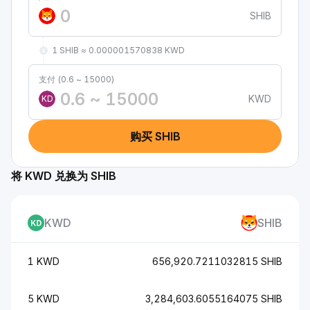
SHIB
1 SHIB ≈ 0.000001570838 KWD
支付 (0.6 ~ 15000)
KWD
KD
购买 SHIB
将 KWD 兑换为 SHIB
KWD
SHIB
1 KWD
656,920.7211032815 SHIB
5 KWD
3,284,603.6055164075 SHIB