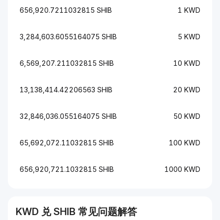
656,920.7211032815 SHIB
1 KWD
3,284,603.6055164075 SHIB
5 KWD
6,569,207.211032815 SHIB
10 KWD
13,138,414.42206563 SHIB
20 KWD
32,846,036.055164075 SHIB
50 KWD
65,692,072.11032815 SHIB
100 KWD
656,920,721.1032815 SHIB
1000 KWD
KWD
兑
SHIB
常见问题解答