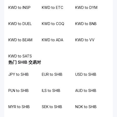
KWD to INSP
KWD to ETC
KWD to DYM
KWD to DUEL
KWD to COQ
KWD to BNB
KWD to BEAM
KWD to ADA
KWD to VV
KWD to SATS
热门 SHIB 交易对
JPY to SHIB
EUR to SHIB
USD to SHIB
PLN to SHIB
ILS to SHIB
AUD to SHIB
MYR to SHIB
SEK to SHIB
NOK to SHIB