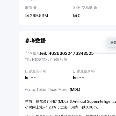
市值
24H 交易量
299.53M
0
参考数据
最新
24h 低点
lei
0.40263622476343525
*以下数据显示了 eth 行情
历史最高价格
历史最低价格
lei
--
lei
--
Fiat to Token Read More
:
(MDL)
当前，摩尔多瓦列伊(MDL) 兑Artificial Superintelligen
小时内上涨+4.23%，过去一周内下跌0.00%。