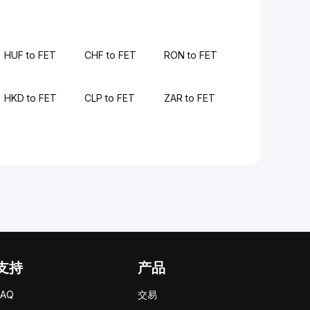
HUF to FET
CHF to FET
RON to FET
HKD to FET
CLP to FET
ZAR to FET
支持
产品
FAQ
交易