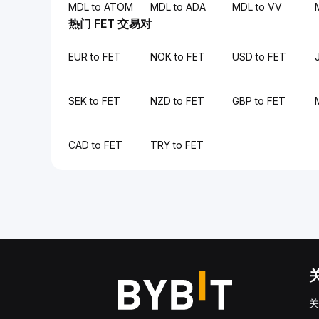
MDL to ATOM
MDL to ADA
MDL to VV
热门 FET 交易对
EUR to FET
NOK to FET
USD to FET
SEK to FET
NZD to FET
GBP to FET
CAD to FET
TRY to FET
关