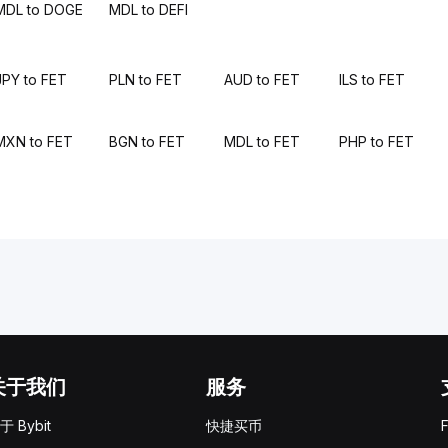
MDL to DOGE
MDL to DEFI
JPY to FET
PLN to FET
AUD to FET
ILS to FET
MXN to FET
BGN to FET
MDL to FET
PHP to FET
关于我们
服务
于 Bybit
快捷买币