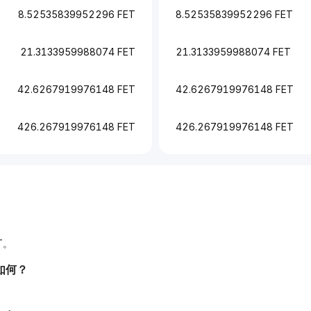
8.52535839952296 FET
8.52535839952296 FET
21.3133959988074 FET
21.3133959988074 FET
42.6267919976148 FET
42.6267919976148 FET
426.267919976148 FET
426.267919976148 FET
T。
如何？