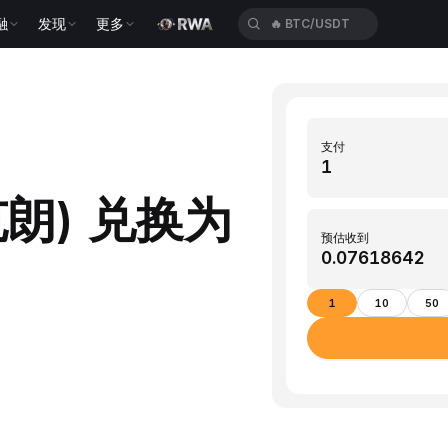
🔥
BTC/USDT
融
发现
更多
🔥
ETH/USDT
支付
克朗) 兑换为
预估收到
1
10
50