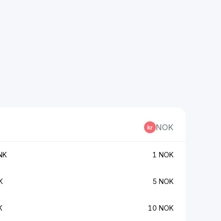
NOK
NK
1 NOK
K
5 NOK
K
10 NOK