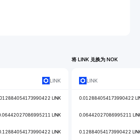
将 LINK 兑换为 NOK
LINK
LINK
.012884054173990422 LINK
0.012884054173990422 LI
0.06442027086995211 LINK
0.06442027086995211 LIN
0.12884054173990422 LINK
0.12884054173990422 LIN