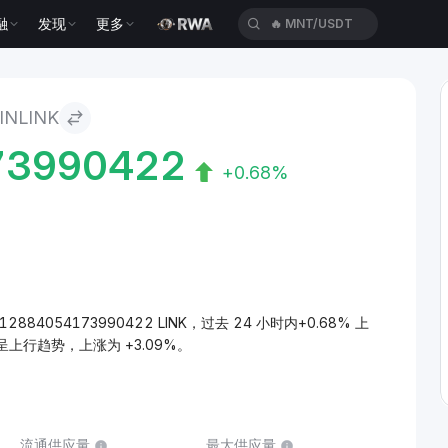
🔥
MNT/USDT
融
发现
更多
🔥
RENDER/USDT
NLINK
73990422
+0.68%
012884054173990422 LINK，过去 24 小时内+0.68% 上
呈上行趋势，上涨为 +3.09%。
流通供应量
最大供应量