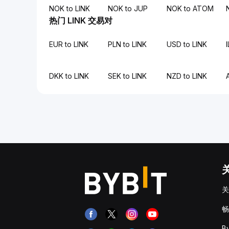
NOK to LINK
NOK to JUP
NOK to ATOM
热门 LINK 交易对
EUR to LINK
PLN to LINK
USD to LINK
I
DKK to LINK
SEK to LINK
NZD to LINK
关
畅
B