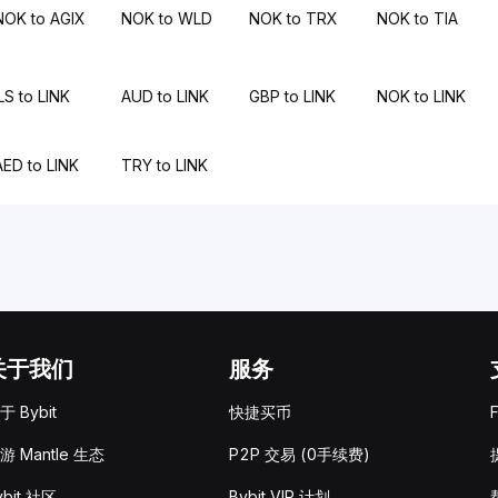
NOK to AGIX
NOK to WLD
NOK to TRX
NOK to TIA
LS to LINK
AUD to LINK
GBP to LINK
NOK to LINK
AED to LINK
TRY to LINK
关于我们
服务
于 Bybit
快捷买币
游 Mantle 生态
P2P 交易 (0手续费)
ybit 社区
Bybit VIP 计划