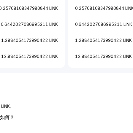
0.25768108347980844 LINK
0.25768108347980844 LIN
0.6442027086995211 LINK
0.6442027086995211 LINK
1.2884054173990422 LINK
1.2884054173990422 LINK
12.884054173990422 LINK
12.884054173990422 LINK
 LINK。
况如何？