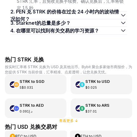
STRK 汇率，且免收兑换手续费。确认兑换后，汇率将锁
定 15 秒。
2. PEN 兑 STRK 的价格在过去 24 小时内的波动情
况如何？
3. Starknet的总量是多少？
4. 在哪里可以找到有关交易的学习资源？
热门 STRK 兑换
按实时汇率将 STRK 兑换为 USD 及其他法币。Bybit 聚合多家做市商报价，为
您提供 STRK 当前价值，汇率精准、点差透明，让您兑换无忧。
STRK
to
SGD
STRK
to
USD
S$0.031
$0.025
STRK
to
AED
STRK
to
ARS
د.إ0.091
$37.01
查看更多
↓
热门 USD 兑换交易对
BTC
to
USD
ETH
to
USD