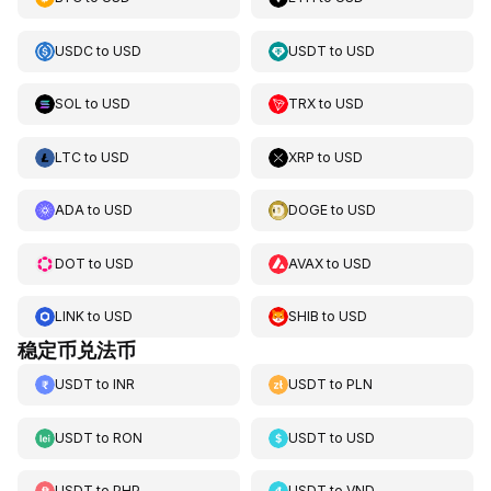
USDC
to
USD
USDT
to
USD
SOL
to
USD
TRX
to
USD
LTC
to
USD
XRP
to
USD
ADA
to
USD
DOGE
to
USD
DOT
to
USD
AVAX
to
USD
LINK
to
USD
SHIB
to
USD
稳定币兑法币
USDT
to
INR
USDT
to
PLN
USDT
to
RON
USDT
to
USD
USDT
to
PHP
USDT
to
VND