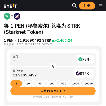
注册
首页
PEN to STRK
将 1 PEN (秘鲁索尔) 兑换为 STRK
(Starknet Token)
1 PEN ≈ 11.91690492 STRK
▲
+2.46%
24h
最近更新
：
2026/08/09 12:53
(
GMT+0
)
支付
PEN
预估收到
STRK
1
10
50
100
500
1000
10000
闪兑 PEN to STRK
零手续费 · 350+ 加密货币 · 40+ 法币