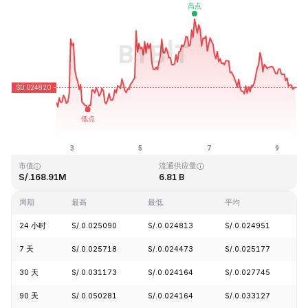
最近更新时间：2026-08-09 12:53 (GMT+0)
历史最高价格
历史最低价格
S/.4.41
S/.0.023949
市值
流通供应量
S/.168.91M
6.81 B
周期
最高
最低
平均
24 小时
S/.0.025090
S/.0.024813
S/.0.024951
-
7 天
S/.0.025718
S/.0.024473
S/.0.025177
+
30 天
S/.0.031173
S/.0.024164
S/.0.027745
-
90 天
S/.0.050281
S/.0.024164
S/.0.033127
-