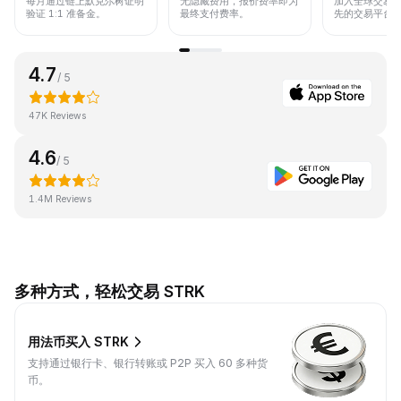
每月通过链上默克尔树证明
无隐藏费用，报价费率即为
加入全球交易
验证 1:1 准备金。
最终支付费率。
先的交易平台
4.7
/ 5
47K Reviews
4.6
/ 5
1.4M Reviews
多种方式，轻松交易 STRK
用法币买入 STRK
支持通过银行卡、银行转账或 P2P 买入 60 多种货
币。