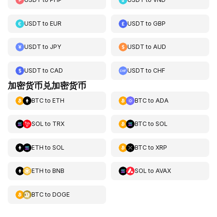
USDT
to
EUR
USDT
to
GBP
USDT
to
JPY
USDT
to
AUD
USDT
to
CAD
USDT
to
CHF
加密货币兑加密货币
BTC
to
ETH
BTC
to
ADA
SOL
to
TRX
BTC
to
SOL
ETH
to
SOL
BTC
to
XRP
ETH
to
BNB
SOL
to
AVAX
BTC
to
DOGE