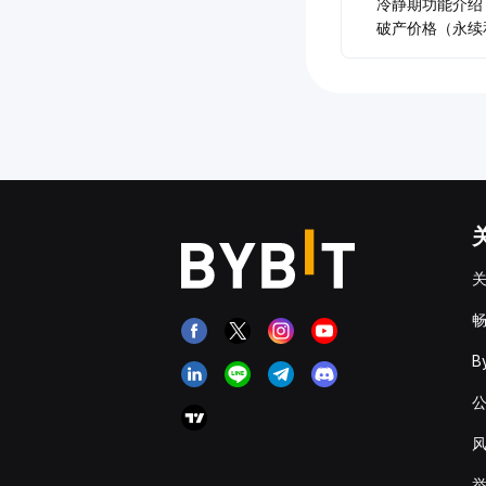
冷静期功能介绍
破产价格（永续
关
畅
B