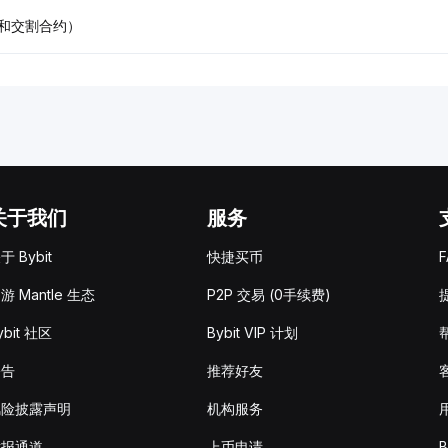
和交割合约）
关于我们
服务
于 Bybit
快捷买币
F
游 Mantle 生态
P2P 交易 (0手续费)
ybit 社区
Bybit VIP 计划
公告
推荐好友
风险披露声明
机构服务
举报通道
上币申请
B