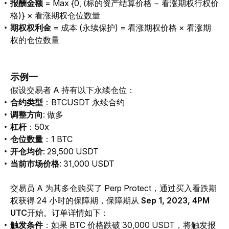
报酬金额
= Max {0, (标的资产结算价格 − 看涨期权行权价
格)} × 看涨期权仓位数量
期权权利金
= 成本 (永续保护) = 看涨期权价格 × 看涨期
权的仓位数量
示例一
假设交易者 A 持有以下永续仓位：
合约类型
：BTCUSDT 永续合约
调整方向
: 做多
杠杆
：50x
仓位数量
：1 BTC
开仓均价
: 29,500 USDT
当前市场价格
: 31,000 USDT
交易员 A 为其多仓购买了 Perp Protect，通过买入看跌期
权获得 24 小时的保障期，保障期从
 Sep 1, 2023, 4PM 
UTC
开始。订单详情如下：
触发条件
：如果 BTC 价格跌破 30,000 USDT，将触发报