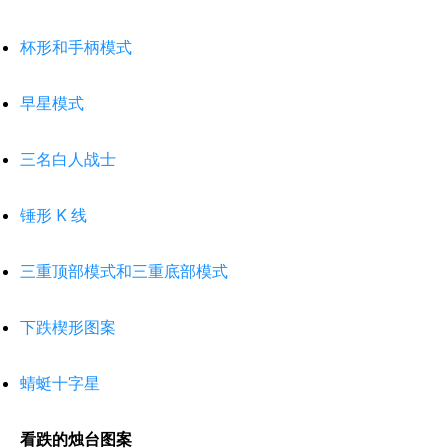
杯形和手柄模式
早星模式
三名白人战士
锤形 K 线
三重顶部模式和三重底部模式
下跌楔形图案
蜻蜓十字星
看跌的烛台图案