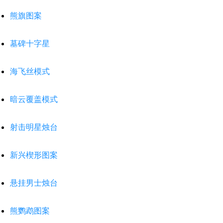
熊旗图案
墓碑十字星
海飞丝模式
暗云覆盖模式
射击明星烛台
新兴楔形图案
悬挂男士烛台
熊鹦鹉图案