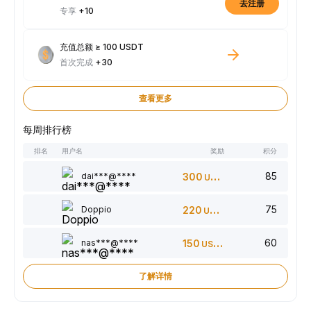
去注册
专享
+10
充值总额 ≥ 100 USDT
首次完成
+30
查看更多
每周排行榜
排名
用户名
奖励
积分
85
dai***@****
300
USDT
75
Doppio
220
USDT
60
nas***@****
150
USDT
了解详情