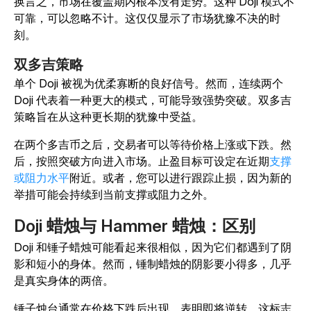
换言之，市场在覆盖期内根本没有走势。这种 Doji 模式不
可靠，可以忽略不计。这仅仅显示了市场犹豫不决的时
刻。
双多吉策略
单个 Doji 被视为优柔寡断的良好信号。然而，连续两个
Doji 代表着一种更大的模式，可能导致强势突破。双多吉
策略旨在从这种更长期的犹豫中受益。
在两个多吉币之后，交易者可以等待价格上涨或下跌。然
后，按照突破方向进入市场。止盈目标可设定在近期
支撑
或阻力水平
附近。或者，您可以进行跟踪止损，因为新的
举措可能会持续到当前支撑或阻力之外。
Doji 蜡烛与 Hammer 蜡烛：区别
Doji 和锤子蜡烛可能看起来很相似，因为它们都遇到了阴
影和短小的身体。然而，锤制蜡烛的阴影要小得多，几乎
是真实身体的两倍。
锤子烛台通常在价格下跌后出现，表明即将逆转。这标志