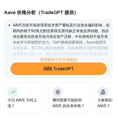
Aave 价格分析（TradeGPT 提供）
AAVE当前市场表现受技术资产重组及行业资金偏好影响，短
期内价格于90美元附近获得支撑但缺乏有效反弹动能。协议
优化聚焦高价值市场与现实资产迁移，中长期有助于提升资
本效率与风险防护实力。DeFi整体回暖期间，Aave借贷市
占率走高，显示平台基本面稳健，但机构调仓与竞争项目崛
起限制其估值上行。建议关注回购机制落实与生态激励方案
进展，若未显著强化，价格或将在85~95美元区间震荡，策
快速获取今日市场观点
略宜短期波段操作、规避中长期过度集中配置。
.
问问 TradeGPT
今日 AAVE 为何上
哪些因素可能影响
大家都在怎
涨？
AAVE 的未来价格？
AAVE？