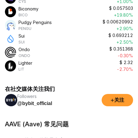
+1.00%
CYS
$
0.057503
Biconomy
+19.80%
BICO
$
0.00620992
Pudgy Penguins
+2.90%
PENGU
$
0.693212
Sui
+2.50%
SUI
$
0.351368
Ondo
-0.30%
ONDO
$
2.32
Lighter
-2.70%
LIT
在社交媒体关注我们
Followers
+
关注
@bybit_official
AAVE (Aave) 常见问题