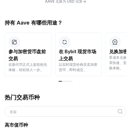
→
AAVE 兑换为 USD 试算
持有 Aave 有哪些用途？
参与加密货币盘前
在 Bybit 现货市场
兑换加密
零成本兑换加
交易
上交易
享快速、安全
在新代币正式上架前抢先
以实时现货价格买卖加密
换体验。
体验，轻松快人一步。
货币，即时成交。
热门交易币种
搜索
高市值币种