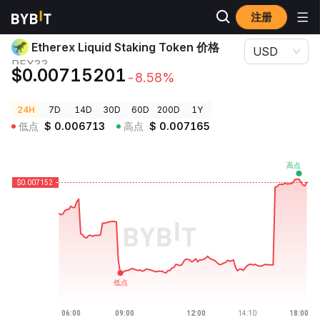
注册
加密货币价格
Etherex Liquid Staking Token 价格 REX33
Etherex Liquid Staking Token 价格
USD
REX33
$0.00715201
-8.58%
24H
7D
14D
30D
60D
200D
1Y
低点
$
0.006713
高点
$
0.007165