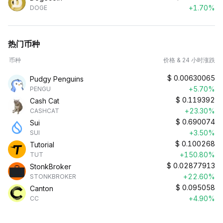
+1.70%
DOGE
热门币种
币种
价格 & 24 小时涨跌
$
0.00630065
Pudgy Penguins
+5.70%
PENGU
$
0.119392
Cash Cat
+23.30%
CASHCAT
$
0.690074
Sui
+3.50%
SUI
$
0.100268
Tutorial
+150.80%
TUT
$
0.02877913
StonkBroker
+22.60%
STONKBROKER
$
0.095058
Canton
+4.90%
CC