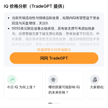
IQ 价格分析（TradeGPT 提供）
当前市场流动性与情绪边际改善，短期内IQ有望受益于资金
回流与买盘增强，关注0
.
0055美元附近放量企稳表现，若有效支撑可考虑短线参
与。但需警惕无量下破支撑位风险，带来加速下行压力。中
长期看，项目基本面暂无实质性改善，建议持续跟踪技术落
地与生态活跃，警惕上涨动力转瞬即逝风险，短期操作宜结
合成交量优化仓位，长期布局需等待基本面实质性催化。
快速获取今日市场观点
.
问问 TradeGPT
今日 IQ 为何上涨？
哪些因素可能影响 IQ
大家都在怎么
的未来价格？