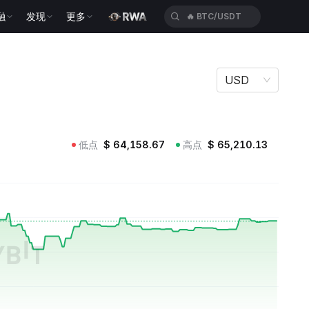
融
发现
更多
🔥
BTC/USDT
USD
低点
$
64,158.67
高点
$
65,210.13