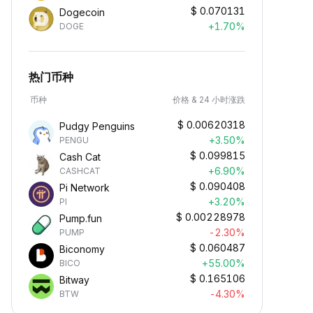
$
0.070131
Dogecoin
+1.70%
DOGE
热门币种
币种
价格 & 24 小时涨跌
$
0.00620318
Pudgy Penguins
+3.50%
PENGU
$
0.099815
Cash Cat
+6.90%
CASHCAT
$
0.090408
Pi Network
+3.20%
PI
$
0.00228978
Pump.fun
-2.30%
PUMP
$
0.060487
Biconomy
+55.00%
BICO
$
0.165106
Bitway
-4.30%
BTW