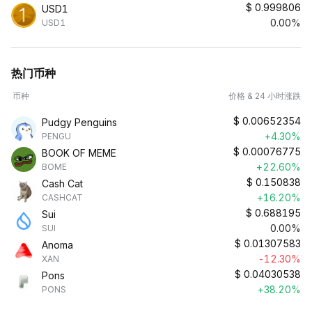
$
0.999806
USD1
0.00%
USD1
热门币种
币种
价格 & 24 小时涨跌
$
0.00652354
Pudgy Penguins
+4.30%
PENGU
$
0.00076775
BOOK OF MEME
+22.60%
BOME
$
0.150838
Cash Cat
+16.20%
CASHCAT
$
0.688195
Sui
0.00%
SUI
$
0.01307583
Anoma
-12.30%
XAN
$
0.04030538
Pons
+38.20%
PONS