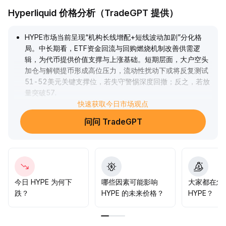
Hyperliquid 价格分析（TradeGPT 提供）
HYPE市场当前呈现“机构长线增配+短线波动加剧”分化格
局。中长期看，ETF资金回流与回购燃烧机制改善供需逻
辑，为代币提供价值支撑与上涨基础。短期层面，大户空头
加仓与解锁提币形成高位压力，流动性扰动下或将反复测试
51-52美元关键支撑位，若失守警惕深度回撤；反之，若放
量突破57
.
3美元阻力，将有望上探60-80美元区间。建议机构维持核
快速获取今日市场观点
心多头仓位，短线投资者关注区间波动，严控风险。
.
问问 TradeGPT
今日 HYPE 为何下
哪些因素可能影响
大家都在怎
跌？
HYPE 的未来价格？
HYPE？