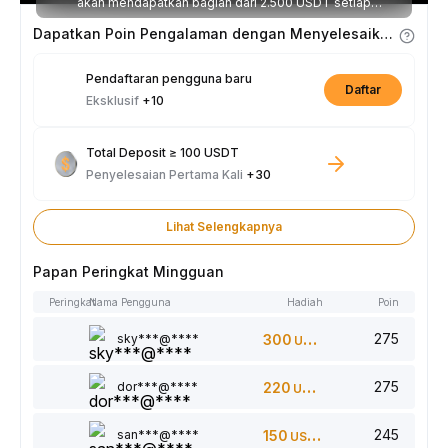
akan mendapatkan bagian dari 2.500 USDT setiap
minggunya.
Dapatkan Poin Pengalaman dengan Menyelesaikan Tugas
Pendaftaran pengguna baru
Daftar
Eksklusif
+10
Total Deposit ≥ 100 USDT
Penyelesaian Pertama Kali
+30
Lihat Selengkapnya
Papan Peringkat Mingguan
Peringkat
Nama Pengguna
Hadiah
Poin
275
sky***@****
300
USDT
275
dor***@****
220
USDT
245
san***@****
150
USDT