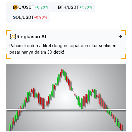
BTC
/USDT
ETH
/USDT
+
0.20
%
+
1.30
%
SOL
/USDT
-0.90
%
Ringkasan AI
Pahami konten artikel dengan cepat dan ukur sentimen
pasar hanya dalam 30 detik!