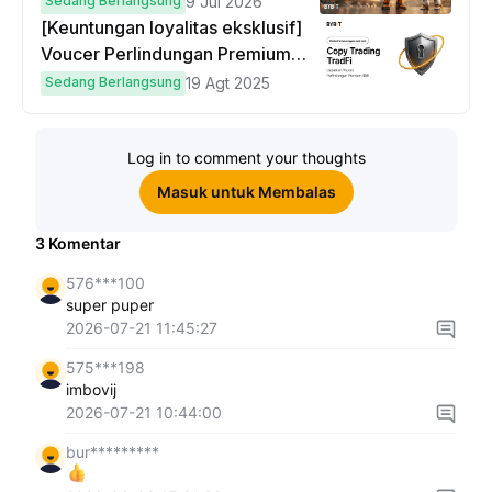
Sedang Berlangsung
9 Jul 2026
[Keuntungan loyalitas eksklusif]
Voucer Perlindungan Premium
hingga $50
Sedang Berlangsung
19 Agt 2025
Log in to comment your thoughts
Masuk untuk Membalas
3
Komentar
576***100
super puper
2026-07-21 11:45:27
575***198
imbovij
2026-07-21 10:44:00
bur*********