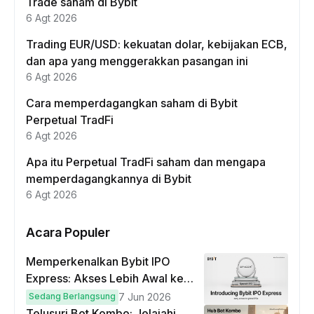
Trade saham di Bybit
6 Agt 2026
Trading EUR/USD: kekuatan dolar, kebijakan ECB,
dan apa yang menggerakkan pasangan ini
6 Agt 2026
Cara memperdagangkan saham di Bybit
Perpetual TradFi
6 Agt 2026
Apa itu Perpetual TradFi saham dan mengapa
memperdagangkannya di Bybit
6 Agt 2026
Acara Populer
Memperkenalkan Bybit IPO
Express: Akses Lebih Awal ke
IPO Global!
Sedang Berlangsung
7 Jun 2026
Telusuri Bot Kombo: Jelajahi,