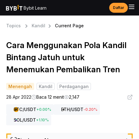
Bybit Learn
Daftar
Topics
Kandil
Current Page
Cara Menggunakan Pola Kandil
Bintang Jatuh untuk
Menemukan Pembalikan Tren
Menengah
Kandil
Perdagangan
28 Apr 2022
Baca 12 menit
2,147
BTC
/USDT
ETH
/USDT
+
0.00
%
-0.20
%
SOL
/USDT
+
1.10
%