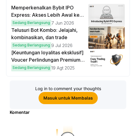
Memperkenalkan Bybit IPO
Express: Akses Lebih Awal ke
IPO Global!
Sedang Berlangsung
7 Jun 2026
Telusuri Bot Kombo: Jelajahi,
kombinasikan, dan trade
Sedang Berlangsung
9 Jul 2026
[Keuntungan loyalitas eksklusif]
Voucer Perlindungan Premium
hingga $50
Sedang Berlangsung
19 Agt 2025
Log in to comment your thoughts
Masuk untuk Membalas
Komentar