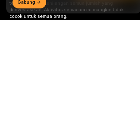
Gabung
termasuk risiko kehilangan semua jumlah yang
diinvestasikan. Aktivitas semacam ini mungkin tidak
cocok untuk semua orang.
Ringkasan Mendetail
Berlangganan
Ikuti Kami
© 2018-2026 Bybit.com. Semua hak cipta dilindungi undang-
undang.