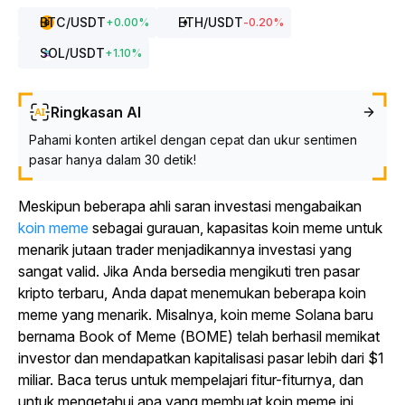
BTC
/USDT
ETH
/USDT
+
0.00
%
-0.20
%
SOL
/USDT
+
1.10
%
Ringkasan AI
Pahami konten artikel dengan cepat dan ukur sentimen
pasar hanya dalam 30 detik!
Meskipun beberapa ahli saran investasi mengabaikan
koin meme
sebagai gurauan, kapasitas koin meme untuk
menarik jutaan trader menjadikannya investasi yang
sangat valid. Jika Anda bersedia mengikuti tren pasar
kripto terbaru, Anda dapat menemukan beberapa koin
meme yang menarik. Misalnya, koin meme Solana baru
bernama Book of Meme (BOME) telah berhasil memikat
investor dan mendapatkan kapitalisasi pasar lebih dari $1
miliar.
Baca terus untuk mempelajari fitur-fiturnya, dan
untuk mengetahui apa yang membuat koin meme ini