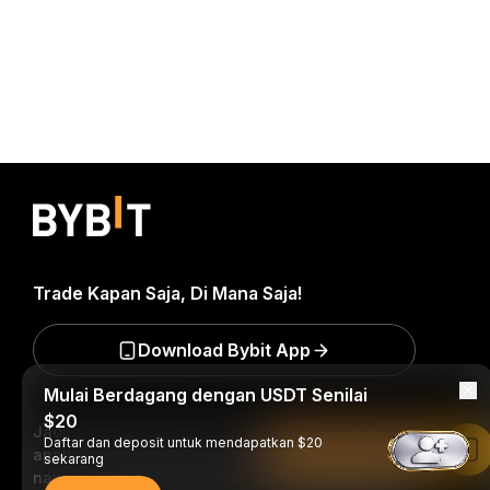
Trade Kapan Saja, Di Mana Saja!
Download Bybit App
Mulai Berdagang dengan USDT Senilai
$20
Jadilah yang pertama mendapatkan wawasan dan
Daftar dan deposit untuk mendapatkan $20
Baca di Aplikasi Bybit
analisis kritis dunia kripto: berlangganan sekarang ke
sekarang
nawala kami.
Semua bentuk investasi memiliki risiko,