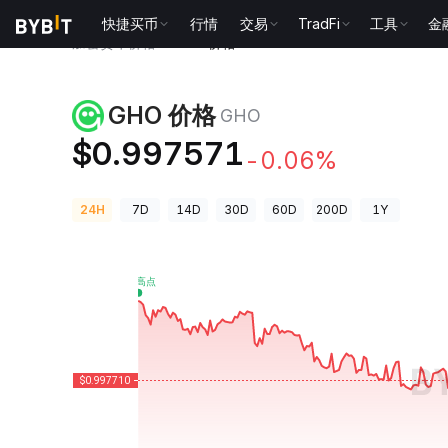
快捷买币
行情
交易
TradFi
工具
金
加密货币价格
GHO 价格 GHO
GHO 价格
GHO
$0.997571
-0.06%
24H
7D
14D
30D
60D
200D
1Y