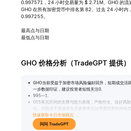
0.997571，24 小时交易量为 $ 2.71M。GHO
GHO 在所有加密货币中排名第 82。过去 24 小时内，G
0.997255。
最高点与日期
最低点与日期
GHO 价格分析（TradeGPT 提供）
GHO当前受益于加密市场风险偏好回升，短期成交活
一步数据印证，建议投资者短线关注0
.
995—1
.
005美元区间的支撑与阻力表现，严格控仓、设好风
估，仍取决于其借贷生态渗透率与治理透明度的持续
快速获取今日市场观点
问问 TradeGPT