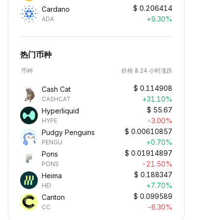
$
0.206414
Cardano
+9.30%
ADA
热门币种
币种
价格 & 24 小时涨跌
$
0.114908
Cash Cat
+31.10%
CASHCAT
$
55.67
Hyperliquid
-3.00%
HYPE
$
0.00610857
Pudgy Penguins
+0.70%
PENGU
$
0.01914897
Pons
-21.50%
PONS
$
0.188347
Heima
+7.70%
HEI
$
0.099589
Canton
-6.30%
CC