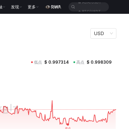
融
发现
更多
🔥
BTC/USDT
USD
低点
$
0.997314
高点
$
0.998309