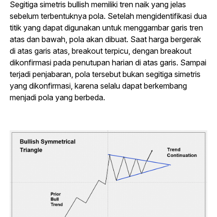
Segitiga simetris bullish memiliki tren naik yang jelas
sebelum terbentuknya pola. Setelah mengidentifikasi dua
titik yang dapat digunakan untuk menggambar garis tren
atas dan bawah, pola akan dibuat. Saat harga bergerak
di atas garis atas, breakout terpicu, dengan breakout
dikonfirmasi pada penutupan harian di atas garis. Sampai
terjadi penjabaran, pola tersebut bukan segitiga simetris
yang dikonfirmasi, karena selalu dapat berkembang
menjadi pola yang berbeda.