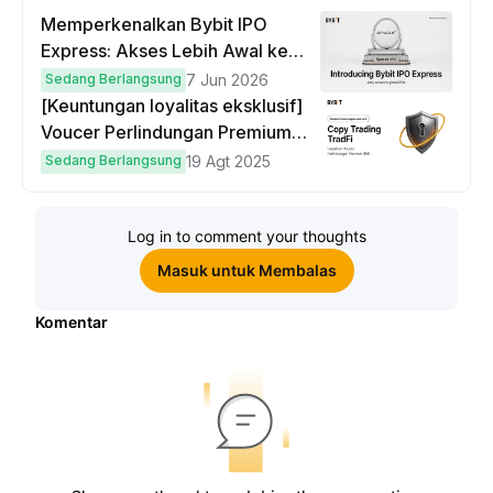
Memperkenalkan Bybit IPO
Express: Akses Lebih Awal ke
IPO Global!
Sedang Berlangsung
7 Jun 2026
[Keuntungan loyalitas eksklusif]
Voucer Perlindungan Premium
hingga $50
Sedang Berlangsung
19 Agt 2025
Log in to comment your thoughts
Masuk untuk Membalas
Komentar