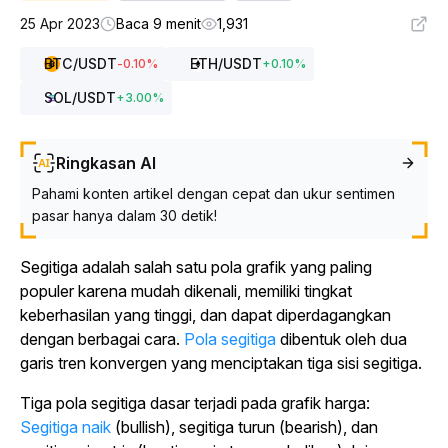
25 Apr 2023
Baca 9 menit
1,931
BTC
/USDT
ETH
/USDT
-0.10
%
+
0.10
%
SOL
/USDT
+
3.00
%
Ringkasan AI
Pahami konten artikel dengan cepat dan ukur sentimen
pasar hanya dalam 30 detik!
Segitiga adalah salah satu pola grafik yang paling
populer karena mudah dikenali, memiliki tingkat
keberhasilan yang tinggi, dan dapat diperdagangkan
dengan berbagai cara.
Pola segitiga
dibentuk oleh dua
garis tren konvergen yang menciptakan tiga sisi segitiga.
Tiga pola segitiga dasar terjadi pada grafik harga:
Segitiga naik
(bullish), segitiga turun (bearish), dan