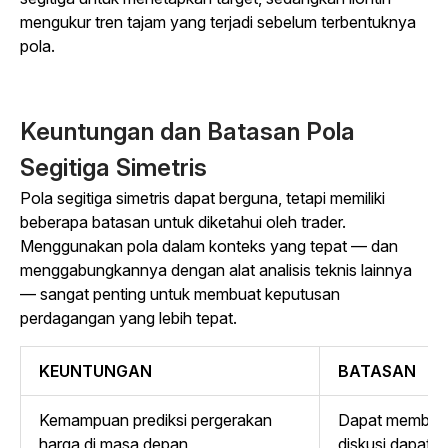
mengukur tren tajam yang terjadi sebelum terbentuknya
pola.
Keuntungan dan Batasan Pola
Segitiga Simetris
Pola segitiga simetris dapat berguna, tetapi memiliki
beberapa batasan untuk diketahui oleh trader.
Menggunakan pola dalam konteks yang tepat — dan
menggabungkannya dengan alat analisis teknis lainnya
— sangat penting untuk membuat keputusan
perdagangan yang lebih tepat.
KEUNTUNGAN
BATASAN
Kemampuan prediksi pergerakan
Dapat memberik
harga di masa depan
diskusi dapat g