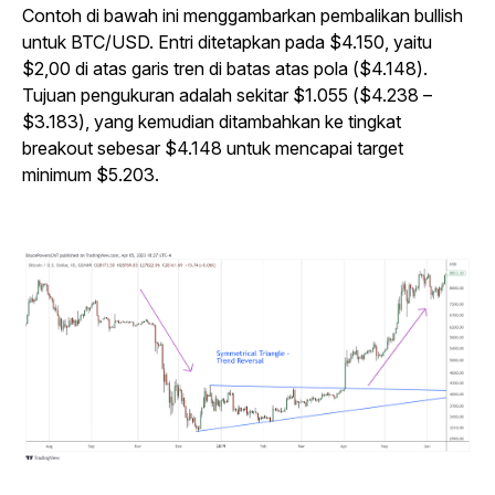
Contoh di bawah ini menggambarkan pembalikan bullish
untuk BTC/USD. Entri ditetapkan pada $4.150, yaitu
$2,00 di atas garis tren di batas atas pola ($4.148).
Tujuan pengukuran adalah sekitar $1.055 ($4.238 –
$3.183), yang kemudian ditambahkan ke tingkat
breakout sebesar $4.148 untuk mencapai target
minimum $5.203.