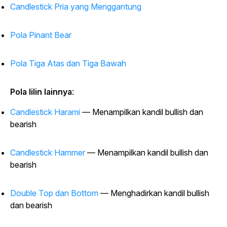
Candlestick Pria yang Menggantung
Pola Pinant Bear
Pola Tiga Atas dan Tiga Bawah
Pola lilin lainnya
:
Candlestick Harami
— Menampilkan kandil bullish dan
bearish
Candlestick Hammer
— Menampilkan kandil bullish dan
bearish
Double Top dan Bottom
— Menghadirkan kandil bullish
dan bearish