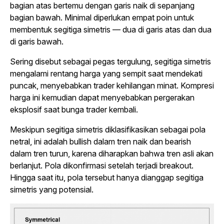
bagian atas bertemu dengan garis naik di sepanjang
bagian bawah. Minimal diperlukan empat poin untuk
membentuk segitiga simetris — dua di garis atas dan dua
di garis bawah.
Sering disebut sebagai pegas tergulung, segitiga simetris
mengalami rentang harga yang sempit saat mendekati
puncak, menyebabkan trader kehilangan minat. Kompresi
harga ini kemudian dapat menyebabkan pergerakan
eksplosif saat bunga trader kembali.
Meskipun segitiga simetris diklasifikasikan sebagai pola
netral, ini adalah bullish dalam tren naik dan bearish
dalam tren turun, karena diharapkan bahwa tren asli akan
berlanjut. Pola dikonfirmasi setelah terjadi breakout.
Hingga saat itu, pola tersebut hanya dianggap segitiga
simetris yang potensial.