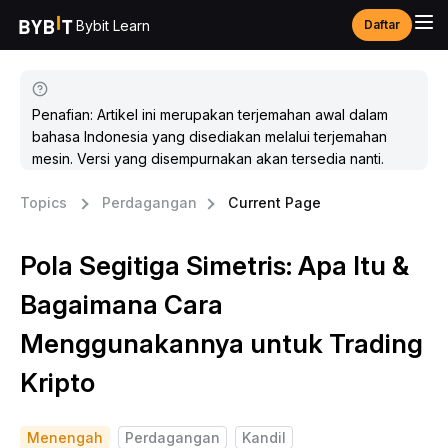
Bybit Learn
Daftar
Penafian: Artikel ini merupakan terjemahan awal dalam
bahasa Indonesia yang disediakan melalui terjemahan
mesin. Versi yang disempurnakan akan tersedia nanti.
Topics
Perdagangan
Current Page
Pola Segitiga Simetris: Apa Itu &
Bagaimana Cara
Menggunakannya untuk Trading
Kripto
Menengah
Perdagangan
Kandil